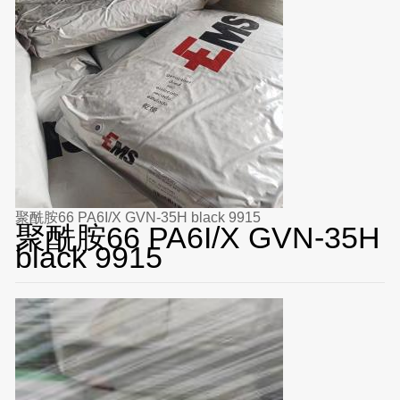
聚酰胺66 PA6I/X GVN-35H black 9915
聚酰胺66 PA6I/X GVN-35H
black 9915