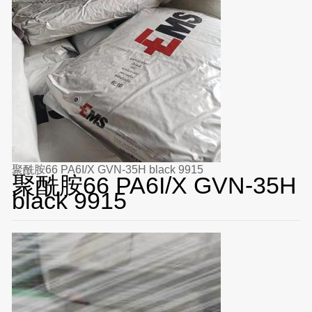
聚酰胺66 PA6I/X GVN-35H black 9915
聚酰胺66 PA6I/X GVN-35H
black 9915