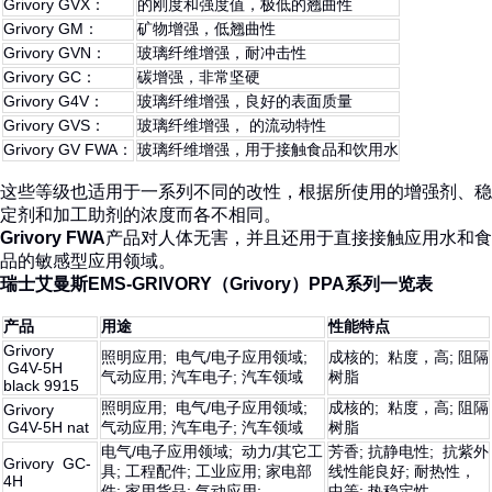
Grivory GVX：
的刚度和强度值，极低的翘曲性
Grivory GM：
矿物增强，低翘曲性
Grivory GVN：
玻璃纤维增强，耐冲击性
Grivory GC：
碳增强，非常坚硬
Grivory G4V：
玻璃纤维增强，良好的表面质量
Grivory GVS：
玻璃纤维增强， 的流动特性
Grivory GV FWA：
玻璃纤维增强，用于接触食品和饮用水
这些等级也适用于一系列不同的改性，根据所使用的增强剂、稳
定剂和加工助剂的浓度而各不相同。
Grivory FWA
产品对人体无害，并且还用于直接接触应用水和食
品的敏感型应用领域。
瑞士艾曼斯EMS-GRIVORY（Grivory）PPA系列一览表
产品
用途
性能特点
Grivory
照明应用; 电气/电子应用领域;
成核的; 粘度，高; 阻隔
G4V-5H
气动应用; 汽车电子; 汽车领域
树脂
black 9915
照明应用; 电气/电子应用领域;
成核的; 粘度，高; 阻隔
Grivory
G4V-5H nat
气动应用; 汽车电子; 汽车领域
树脂
电气/电子应用领域; 动力/其它工
芳香; 抗静电性; 抗紫外
Grivory GC-
具; 工程配件; 工业应用; 家电部
线性能良好; 耐热性，
4H
件; 家用货品; 气动应用;
中等; 热稳定性