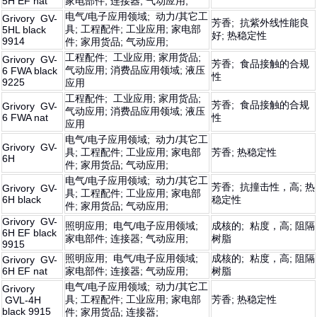
5H EF nat
家电部件; 连接器; 气动应用;
电气/电子应用领域; 动力/其它工
Grivory GV-
芳香; 抗紫外线性能良
具; 工程配件; 工业应用; 家电部
5HL black
好; 热稳定性
9914
件; 家用货品; 气动应用;
工程配件; 工业应用; 家用货品;
Grivory GV-
芳香; 食品接触的合规
气动应用; 消费品应用领域; 液压
6 FWA black
性
9225
应用
工程配件; 工业应用; 家用货品;
芳香; 食品接触的合规
Grivory GV-
气动应用; 消费品应用领域; 液压
6 FWA nat
性
应用
电气/电子应用领域; 动力/其它工
Grivory GV-
具; 工程配件; 工业应用; 家电部
芳香; 热稳定性
6H
件; 家用货品; 气动应用;
电气/电子应用领域; 动力/其它工
芳香; 抗撞击性，高; 热
Grivory GV-
具; 工程配件; 工业应用; 家电部
6H black
稳定性
件; 家用货品; 气动应用;
Grivory GV-
照明应用; 电气/电子应用领域;
成核的; 粘度，高; 阻隔
6H EF black
家电部件; 连接器; 气动应用;
树脂
9915
照明应用; 电气/电子应用领域;
成核的; 粘度，高; 阻隔
Grivory GV-
6H EF nat
家电部件; 连接器; 气动应用;
树脂
电气/电子应用领域; 动力/其它工
Grivory
具; 工程配件; 工业应用; 家电部
芳香; 热稳定性
GVL-4H
black 9915
件; 家用货品; 连接器;