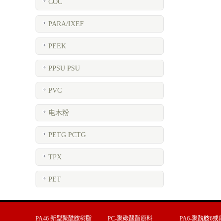
COC
PARA/IXEF
PEEK
PPSU PSU
PVC
电木粉
PETG PCTG
TPX
PET
PA46 新型聚酰胺树脂
PC-聚碳酸酯原料
PA6-聚酰胺6或