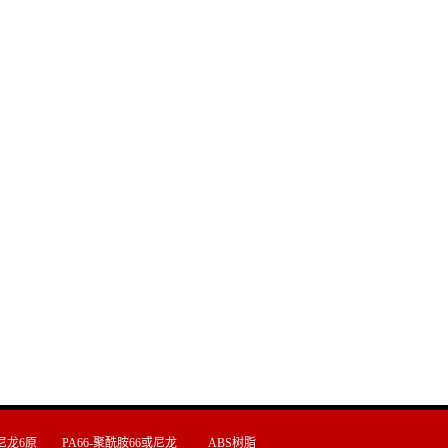
尼龙6原
PA66-聚酰胺66或尼龙
ABS树脂