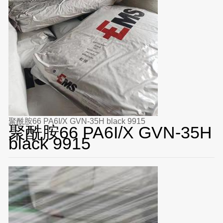
聚酰胺66 PA6I/X GVN-35H black 9915
聚酰胺66 PA6I/X GVN-35H
black 9915