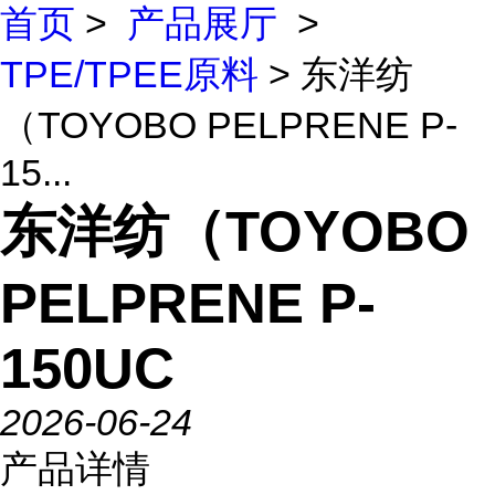
首页
>
产品展厅
>
TPE/TPEE原料
> 东洋纺
（TOYOBO PELPRENE P-
15...
东洋纺（TOYOBO
PELPRENE P-
150UC
2026-06-24
产品详情