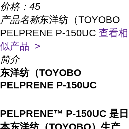
价格：
45
产品名称
东洋纺（TOYOBO
PELPRENE P-150UC
查看相
似产品 >
简介
东洋纺（TOYOBO
PELPRENE P-150UC
PELPRENE™ P-150UC 是日
本东洋纺（TOYOBO）生产