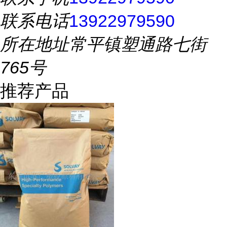
联系电话
13922979590
所在地址
常平镇塑通路七街
765号
推荐产品