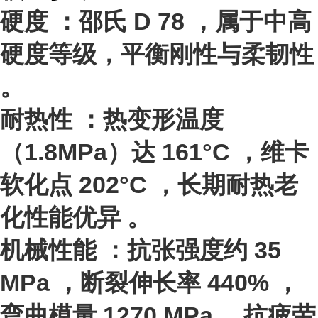
硬度
：邵氏 D
78
，属于中高
硬度等级，平衡刚性与柔韧性
。
耐热性
：热变形温度
（1.8MPa）达
161°C
，维卡
软化点
202°C
，长期耐热老
化性能优异 。
机械性能
：抗张强度约
35
MPa
，断裂伸长率
440%
，
弯曲模量
1270 MPa
，抗疲劳