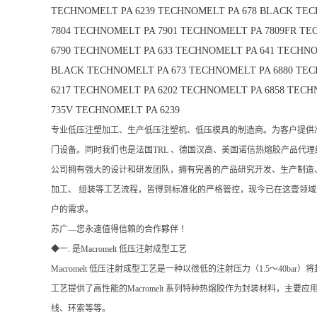
TECHNOMELT PA 6239
TECHNOMELT PA 678 BLACK
TEC
7804
TECHNOMELT PA 7901
TECHNOMELT PA 7809FR
TEC
6790
TECHNOMELT PA 633
TECHNOMELT PA 641
TECHNO
BLACK
TECHNOMELT PA 673
TECHNOMELT PA 6880
TEC
6217
TECHNOMELT PA 6202
TECHNOMELT PA 6858
TECHN
735V
TECHNOMELT PA 6239
专业低压注塑加工、生产低压注塑机、低压模具的制造商。为客户提供
门设备。同时我们也是法国TRL 、德国汉高、美国诺信热熔胶产品代
公司拥有强大的设计和研发团队，拥有完善的产品研究开发、生产制造、
加工、 组装等工艺流程，皆得到标准化的严格管控，现今已在这壹领
户的需求。
苏广—您永遠值得信賴的合作夥伴 ！
◆一. 是Macromelt 低压注射成型工艺
Macromelt 低压注射成型工艺是一种以很低的注射压力（1.5～
工艺提供了高性能的Macromelt 系列特种热熔胶作为封装材料，
线、环索等等。