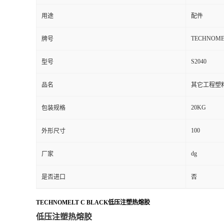
用途
配件
TECHNOMEL
牌号
S2040
型号
品名
其它工程塑
20KG
包装规格
100
外形尺寸
dg
厂家
是否进口
否
TECHNOMELT C BLACK低压注塑热熔胶
低压注塑热熔胶