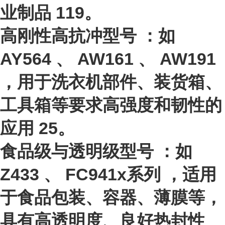
业制品
11
9
。
高刚性高抗冲型号
：如
AY564
、
AW161
、
AW191
，用于洗衣机部件、装货箱、
工具箱等要求高强度和韧性的
应用
2
5
。
食品级与透明级型号
：如
Z433
、
FC941x系列
，适用
于食品包装、容器、薄膜等，
具有高透明度、良好热封性