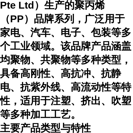
Pte Ltd）生产的聚丙烯
（PP）品牌系列，广泛用于
家电、汽车、电子、包装等多
个工业领域。该品牌产品涵盖
均聚物、共聚物等多种类型，
具备高刚性、高抗冲、抗静
电、抗紫外线、高流动性等特
性，适用于注塑、挤出、吹塑
等多种加工工艺。
主要产品类型与特性