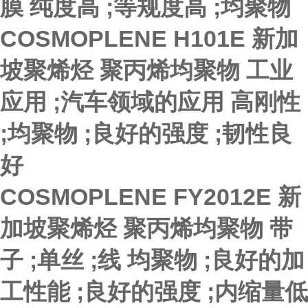
膜
纯度高 ;等规度高 ;均聚物
COSMOPLENE H101E
新加
坡聚烯烃
聚丙烯均聚物
工业
应用 ;汽车领域的应用
高刚性
;均聚物 ;良好的强度 ;韧性良
好
COSMOPLENE FY2012E
新
加坡聚烯烃
聚丙烯均聚物
带
子 ;单丝 ;线
均聚物 ;良好的加
工性能 ;良好的强度 ;内缩量低