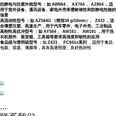
抗静电与抗紫外线型号
：如
AW864
、
AX764
、
AZ864
，适
用于室外设备、通讯设备、家电外壳等需耐候性和防静电性能的
场景
高流动性型号
：如
AZ564G
（熔指38 g/10min）、
Z433
，适
合薄壁注塑、高速生产，用于汽车零件、电子外壳、工业制品
高刚性高抗冲型号
：如
AY564
、
AW161
、
AW191
，用于洗
衣机部件、装货箱、工具箱等要求高强度和韧性的应用
食品级与透明级型号
：如
Z433
、
FC941x系列
，适用于食品
包装、容器、薄膜等，具有高透明度、良好热封性
...