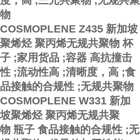
度，高 ;三元共聚物 ;无规共聚
物
COSMOPLENE Z435
新加坡
聚烯烃
聚丙烯无规共聚物
杯
子 ;家用货品 ;容器
高抗撞击
性 ;流动性高 ;清晰度，高 ;食
品接触的合规性 ;无规共聚物
COSMOPLENE W331
新加
坡聚烯烃
聚丙烯无规共聚
物
瓶子
食品接触的合规性 ;无