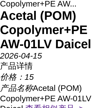
Copolymer+PE AW...
Acetal (POM)
Copolymer+PE
AW-01LV Daicel
2026-04-15
产品详情
价格：
15
产品名称
Acetal (POM)
Copolymer+PE AW-01LV