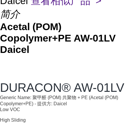
Daicel
查看相似产品 >
简介
Acetal (POM)
Copolymer+PE AW-01LV
Daicel
DURACON® AW-01LV
Generic Name:
聚甲醛 (POM) 共聚物 + PE (Acetal (POM)
Copolymer+PE)
- 提供方:
Daicel
Low VOC
High Sliding