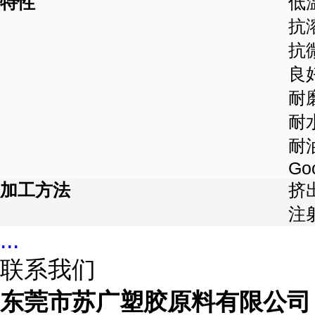
特性
低
抗
抗
良
耐
耐
耐
Go
加工方法
挤
注
...
联系我们
东莞市苏广塑胶原料有限公司