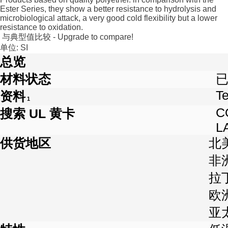
Ester Series, they show a better resistance to hydrolysis and
microbiological attack, a very good cold flexibility but a lower
resistance to oxidation.
与典型值比较 - Upgrade to compare!
单位: SI
总览
材料状态
Te
资料
1
C
搜索 UL 黄卡
L
供货地区
北
非
拉
欧
亚