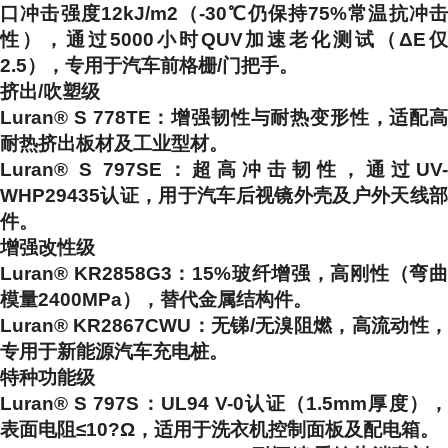
口冲击强度12kJ/m2（-30℃仍保持75%常温抗冲击
性），通过5000小时QUV加速老化测试（ΔE仅
2.5），专用于汽车前格栅/门把手。
挤出/吹塑级
Luran® S 778TE
：增强韧性与耐热变形性，适配
耐热挤出板材及工业型材。
Luran® S 797SE
：超高冲击韧性，通过UV
WHP29435认证，用于汽车后视镜外壳及户外天线部
件。
增强改性级
Luran® KR2858G3
：15%玻纤增强，高刚性（弯
模量2400MPa），替代金属结构件。
Luran® KR2867CWU
：无锑/无溴阻燃，高流动性
专用于新能源汽车充电桩。
特种功能级
Luran® S 797S
：UL94 V-0认证（1.5mm厚度）
表面电阻≤10?Ω，适用于洗衣机控制面板及配电箱。