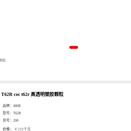
胶颗粒
T62R coc t62r 高透明塑胶颗粒
品牌：
480R
型号：
T62R
货号：
200
价格：
￥210/千克