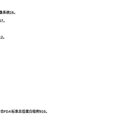
像系统
1
6
。
6
7
。
12
。
合FDA标准且低蛋白吸附
9
10
。