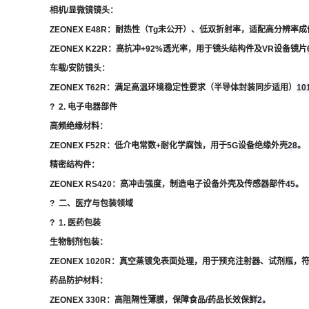
相机/显微镜镜头
：
ZEONEX E48R
：耐热性（Tg未公开）、低双折射率，适配高分辨率成
ZEONEX K22R
：高抗冲+92%透光率，用于镜头结构件及VR设备镜片
车载/安防镜头
：
ZEONEX T62R
：满足高温环境稳定性要求（半导体封装同步适用）
10
?
2. 电子电器部件
高频绝缘材料
：
ZEONEX F52R
：低介电常数+耐化学腐蚀，用于5G设备绝缘外壳
2
8
。
精密结构件
：
ZEONEX RS420
：高冲击强度，制造电子设备外壳及传感器部件
4
5
。
?
二、医疗与包装领域
?
1. 医药包装
生物制剂包装
：
ZEONEX 1020R
：真空蒸镀免表面处理，用于预充注射器、试剂瓶，符
药品防护材料
：
ZEONEX 330R
：高阻隔性薄膜，保障食品/药品长效保鲜
2
。