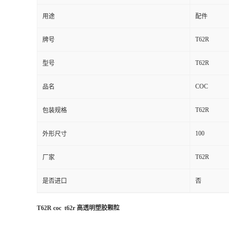
用途
配件
T62R
牌号
T62R
型号
COC
品名
T62R
包装规格
100
外形尺寸
T62R
厂家
是否进口
否
T62R coc t62r 高透明塑胶颗粒