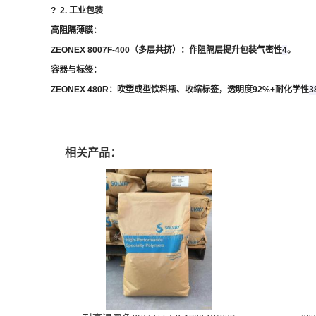
?
2. 工业包装
高阻隔薄膜
：
ZEONEX 8007F-400
（多层共挤）：作阻隔层提升包装气密性
4
。
容器与标签
：
ZEONEX 480R
：吹塑成型饮料瓶、收缩标签，透明度92%+耐化学性
3
相关产品：