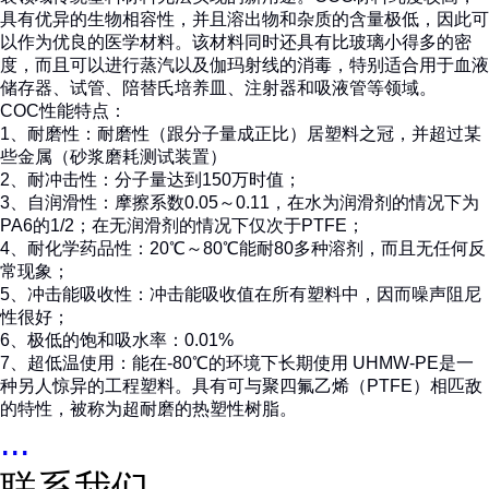
具有优异的生物相容性，并且溶出物和杂质的含量极低，因此可
以作为优良的医学材料。该材料同时还具有比玻璃小得多的密
度，而且可以进行蒸汽以及伽玛射线的消毒，特别适合用于血液
储存器、试管、陪替氏培养皿、注射器和吸液管等领域。
COC性能特点：
1、耐磨性：耐磨性（跟分子量成正比）居塑料之冠，并超过某
些金属（砂浆磨耗测试装置）
2、耐冲击性：分子量达到150万时值；
3、自润滑性：摩擦系数0.05～0.11，在水为润滑剂的情况下为
PA6的1/2；在无润滑剂的情况下仅次于PTFE；
4、耐化学药品性：20℃～80℃能耐80多种溶剂，而且无任何反
常现象；
5、冲击能吸收性：冲击能吸收值在所有塑料中，因而噪声阻尼
性很好；
6、极低的饱和吸水率：0.01%
7、超低温使用：能在-80℃的环境下长期使用 UHMW-PE是一
种另人惊异的工程塑料。具有可与聚四氟乙烯（PTFE）相匹敌
的特性，被称为超耐磨的热塑性树脂。
...
联系我们