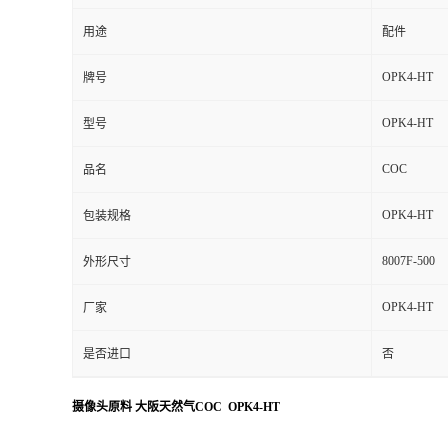
用途
配件
OPK4-HT
牌号
OPK4-HT
型号
COC
品名
OPK4-HT
包装规格
8007F-500
外形尺寸
OPK4-HT
厂家
是否进口
否
摄像头原料 大阪天然气COC OPK4-HT