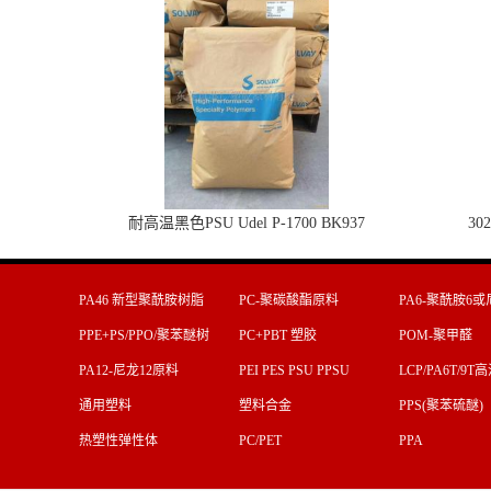
耐高温黑色PSU Udel P-1700 BK937
30
PA46 新型聚酰胺树脂
PC-聚碳酸酯原料
PA6-聚酰胺6或
料
PPE+PS/PPO/聚苯醚树
PC+PBT 塑胶
POM-聚甲醛
脂
PA12-尼龙12原料
PEI PES PSU PPSU
LCP/PA6T/9
通用塑料
塑料合金
PPS(聚苯硫醚)
热塑性弹性体
PC/PET
PPA