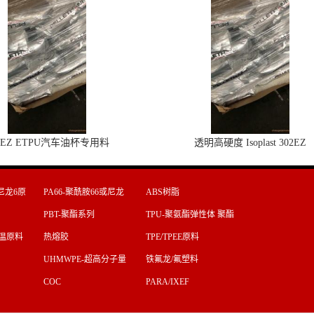
2EZ ETPU汽车油杯专用料
透明高硬度 Isoplast 302EZ
尼龙6原
PA66-聚酰胺66或尼龙
ABS树脂
66原料
PBT-聚酯系列
TPU-聚氨酯弹性体 聚酯
型 聚醚
T高温原料
热熔胶
TPE/TPEE原料
UHMWPE-超高分子量
铁氟龙/氟塑料
聚乙烯
COC
PARA/IXEF