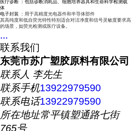
医疗诊断
：包括
诊断消耗品
、
细胞培养器具
和
生命科学检测载
体
电子封装
：用于
高精度光电器件
和
半导体部件
其高纯度和低自荧光特性特别适合对洁净度和信号灵敏度要求高
的场景，如
荧光检测
或
医疗设备
。
...
联系我们
东莞市苏广塑胶原料有限公司
联系人
李先生
联系手机
13922979590
联系电话
13922979590
所在地址
常平镇塑通路七街
765号