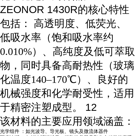
ZEONOR 1430R的核心特性
包括：
高透明度、低荧光、
低吸水率（饱和吸水率约
0.010%）、高纯度及低可萃取
玻璃
物，同时具备高耐热性（
化温度
140–170℃）、良好的
机械强度
化学耐受性
和
，适用
注塑成型
1
2
于精密
。
该材料的主要应用领域涵盖：
光学组件
：如
光波导
、
导光板
、
镜头
及
微流体器件