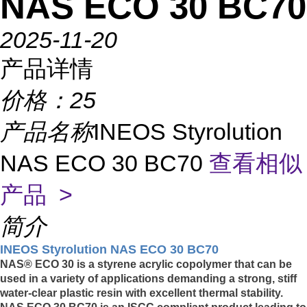
NAS ECO 30 BC70
2025-11-20
产品详情
价格：
25
产品名称
INEOS Styrolution
NAS ECO 30 BC70
查看相似
产品 >
简介
INEOS Styrolution NAS ECO 30 BC70
NAS® ECO 30 is a styrene acrylic copolymer that can be
used in a variety of applications demanding a strong, stiff
water-clear plastic resin with excellent thermal stability.