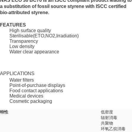
NAS ECO 30 BC70 is an ISCC compliant product leading to
a substitution of fossil source styrene with ISCC certified
bio-attributed styrene.
FEATURES
High surface quality
Sterilisable(ETO,NO2,Irradiation)
Transparency
Low density
Water clear appearance
APPLICATIONS
Water filters
Point-of-purchase displays
Food contact applications
Medical devices
Cosmetic packaging
特性
低密度
辐射消毒
共聚物
环氧乙烷消毒