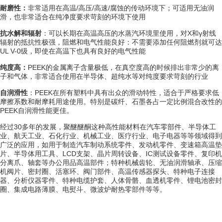
耐磨性：
非常适用在高温/高压/高速/腐蚀的传动环境下；可适用无油润
滑，也非常适合在纯净度要求苛刻的环境下使用
抗水解和辐射
：可以长期在高温高压的
水蒸汽
环境里使用，对X和γ射线
辐射的抵抗性极强，阻燃和电气性能良好：不需要添加任何
阻燃剂
就可达
UL V-0级，即使在高温下也具有良好的电气性能
纯度高：
PEEK
的
金属离子
含量极低，在
真空度
高的时候排出非常少的离
子和气体，非常适合使用在半导体、
超纯水
等对纯度要求苛刻的行业
自润滑性
：PEEK在所有塑料中具有出众的滑动特性，适合于严格要求低
摩擦系数和耐摩耗用途使用。特别是碳纤、石墨各占一定比例混合改性的
PEEK自润滑性能更佳。
经过30多年的发展，
聚醚醚酮
这种高性能材料在汽车零部件、半导体工
业、航天工业、石化行业、机械工业、医疗行业、电子电器等等领域得到
广泛的应用，如用于制造
汽车制动系统
零件、发动机零件、变速箱
高温垫
片
、半导体用工具、LCD支架、晶片周转设备、IC测试设备零件、
复印机
分离爪、
轴套
等办公用品高温部件；特种机械齿轮、
无油润滑轴承
、
压缩
机阀片
、密封圈、
活塞环
、阀门部件、
高温传感器
探头、特种
电子连接
器
、分析仪器零件、
特种电缆
护套、
人体骨骼
、血透机零件、锂电池密封
圈、集成电路薄膜、
电熨斗
、微波炉耐热零部件等等。