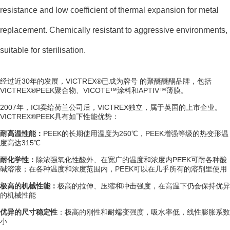
resistance and low coefficient of thermal expansion for metal
replacement. Chemically resistant to aggressive environments,
suitable for sterilisation.
经过近30年的发展，VICTREX®已成为牌号 的聚醚醚酮品牌，包括
VICTREX®PEEK聚合物、VICOTE™涂料和APTIV™薄膜。
2007年，ICI卖给
荷兰
公司后，VICTREX独立，属于英国的上市企业。
VICTREX®PEEK具有如下性能优势：
耐高温性能：
PEEK的长期使用温度为260℃，PEEK增强等级的
热变形温
度
高达315℃
耐化学性
：
除浓强
氧化性酸
外、在宽广的温度和浓度内
PEEK
可耐各种酸
碱溶液；在各种温度和浓度范围内，PEEK可以在几乎所有的溶剂里使用
极高的机械性能：
极高的拉伸、压缩和
冲击强度
，在高温下仍会保持优异
的机械性能
优异的
尺寸稳定性
：极高的刚性和耐
蠕变强度
，
吸水率
低，
线性膨胀系数
小