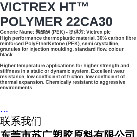
VICTREX HT™
POLYMER 22CA30
Generic Name:
聚醚酮 (PEK)
- 提供方:
Victrex plc
High performance thermoplastic material, 30% carbon fibre
reinforced PolyEtherKetone (PEK), semi crystalline,
granules for injection moulding, standard flow, colour
black.
Higher temperature applications for higher strength and
stiffness in a static or dynamic system. Excellent wear
resistance, low coefficient of friction, low coefficient of
thermal expansion. Chemically resistant to aggressive
environments.
...
联系我们
东莞市苏广塑胶原料有限公司