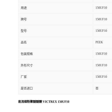
150UF10
用途
150UF10
牌号
150UF10
型号
PEEK
品名
150UF10
包装规格
150UF10
外形尺寸
150UF10
厂家
是否进口
否
易流细粉聚醚醚酮 VICTREX 150UF10