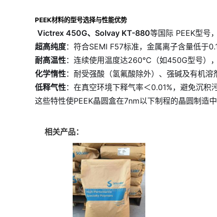
PEEK材料的型号选择与性能优势
Victrex 450G、Solvay KT-880
等国际 PEEK型
超高纯度
：符合SEMI F57标准，金属离子含量低于0
耐高温性
：连续使用温度达260℃（如450G型号）
化学惰性
：耐受强酸（氢氟酸除外）、强碱及有机溶剂（S
低释气性
：在真空环境下释气率＜0.01%，避免沉积污染
这些特性使PEEK晶圆盒在7nm以下制程的晶圆制造
相关产品：