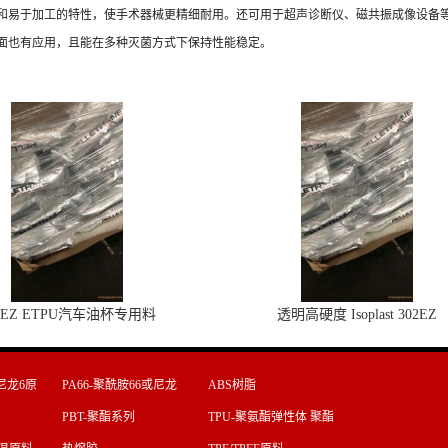
和易于加工的特性，使手术器械更精细耐用。还可用于超声诊断仪、磁共振成像设备
面也有应用，且能在多种灭菌方式下保持性能稳定。
2EZ ETPU汽车油杯专用料
透明高硬度 Isoplast 302EZ
尼龙6原
PA66-聚酰胺66或尼龙
ABS树脂
66原料
PBT-聚酯系列
TPU-聚氨酯弹性体 聚酯
型 聚醚