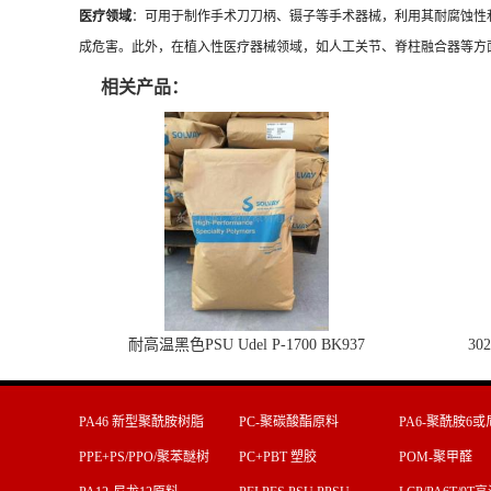
医疗领域
：可用于制作手术刀刀柄、镊子等手术器械，利用其耐腐蚀性
成危害。此外，在植入性医疗器械领域，如人工关节、脊柱融合器等方
相关产品：
耐高温黑色PSU Udel P-1700 BK937
30
PA46 新型聚酰胺树脂
PC-聚碳酸酯原料
PA6-聚酰胺6或
料
PPE+PS/PPO/聚苯醚树
PC+PBT 塑胶
POM-聚甲醛
脂