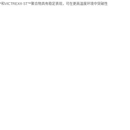
和VICTREX® ST™聚合物具有稳定表现，可在更高温度环境中突破性