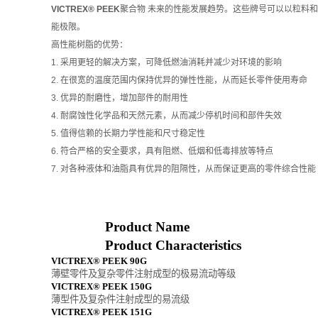
VICTREX® PEEK
聚合物 未来的性能发展趋势。这些牌号可以以粒料和粉
能极限。
高性能树脂的优势：
1. 采用更轻的解决方案，可降低燃油消耗并减少对环境的影响
2. 在很宽的温度范围内保持优异的弹性性能，从而延长零件使用寿命
3. 优异的耐磨性，增加部件的耐用性
4. 耐腐蚀性化学品和天然元素，从而减少停机时间和部件失效
5. 值得信赖的长期力学性能和尺寸稳定性
6. 符合严格的安全要求，具有阻燃、低烟和低毒排放等特点
7. 对各种液体和油脂具有优异的阻隔性，从而保证更高的零件综合性能
产品品名
Product Name
产品特性
Product Characteristics
VICTREX® PEEK 90G
薄壁零件及复杂零件注射成型的极易流动等级
VICTREX® PEEK 150G
薄型件及复杂件注射成型的易流级
VICTREX® PEEK 151G