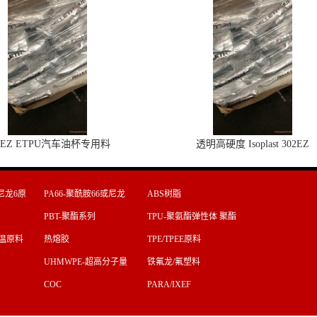
2EZ ETPU汽车油杯专用料
透明高硬度 Isoplast 302EZ
尼龙6原
PA66-聚酰胺66或尼龙
ABS树脂
66原料
PBT-聚酯系列
TPU-聚氨酯弹性体 聚酯
型 聚醚
T高温原料
热熔胶
TPE/TPEE原料
UHMWPE-超高分子量
铁氟龙/氟塑料
聚乙烯
COC
PARA/IXEF