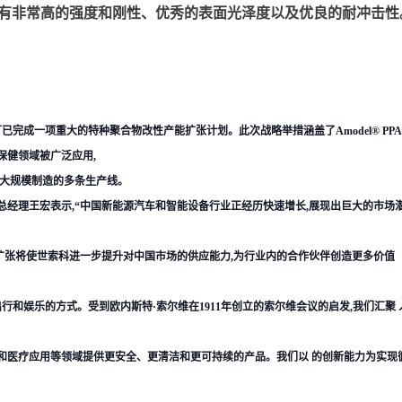
有非常高的强度和刚性、优秀的表面光泽度以及优良的耐冲击性。 -本色：
项重大的特种聚合物改性产能扩张计划。此次战略举措涵盖了Amodel® PPA、Ryton® PPS
保健领域被广泛应用,
化大规模制造的多条生产线。
总经理王宏表示,“中国新能源汽车和智能设备行业正经历快速增长,展现出巨大的市场
能扩张将使世索科进一步提升对中国市场的供应能力,为行业内的合作伙伴创造更多价值
娱乐的方式。受到欧内斯特·索尔维在1911年创立的索尔维会议的启发,我们汇聚 人才,
医疗应用等领域提供更安全、更清洁和更可持续的产品。我们以 的创新能力为实现循