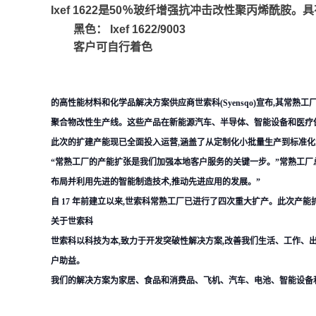
Ixef 1622是50％玻纤增强抗冲击改性聚丙烯酰胺。具
黑色： Ixef 1622/9003
客户可自行着色
的高性能材料和化学品解决方案供应商世索科(Syensqo)宣布,其常熟工厂已完成一
聚合物改性生产线。这些产品在新能源汽车、半导体、智能设备和医疗
此次的扩建产能现已全面投入运营,涵盖了从定制化小批量生产到标准
“常熟工厂的产能扩张是我们加强本地客户服务的关键一步。”常熟工厂
布局并利用先进的智能制造技术,推动先进应用的发展。”
自 17 年前建立以来,世索科常熟工厂已进行了四次重大扩产。此次产
关于世索科
世索科以科技为本,致力于开发突破性解决方案,改善我们生活、工作、出行和
户助益。
我们的解决方案为家居、食品和消费品、飞机、汽车、电池、智能设备和