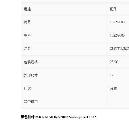
用途
配件
1622/9003
牌号
1622/9003
型号
品名
其它工程塑
25KG
包装规格
12
外形尺寸
厂家
苏威
是否进口
黑色加纤PARA GF50 1622/9003 Syensqo Ixef 1622