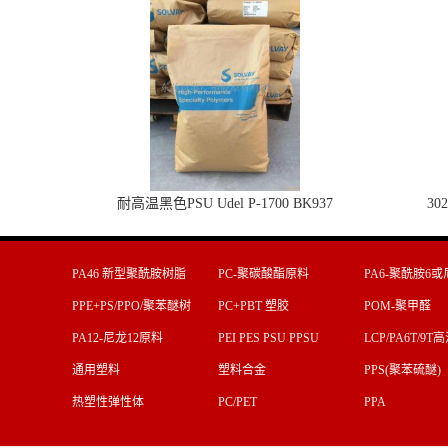
耐高温黑色PSU Udel P-1700 BK937
30
PA46 新型聚酰胺树脂
PC-聚碳酸酯原料
PA6-聚酰胺6或
料
PPE+PS/PPO/聚苯醚树
PC+PBT 塑胶
POM-聚甲醛
脂
PA12-尼龙12原料
PEI PES PSU PPSU
LCP/PA6T/9
通用塑料
塑料合金
PPS(聚苯硫醚)
热塑性弹性体
PC/PET
PPA