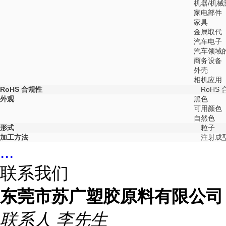
机器/机械
家电部件
家具
金属取代
汽车电子
汽车领域
商务设备
外壳
相机应用
RoHS 合规性
RoHS 
外观
黑色
可用颜色
自然色
形式
粒子
加工方法
注射成
...
联系我们
东莞市苏广塑胶原料有限公司
联系人
李先生