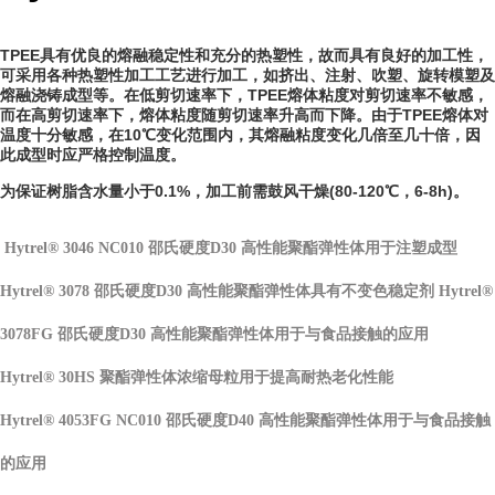
TPEE具有优良的熔融稳定性和充分的
热塑性
，故而具有良好的
加工性
，
可采用各种热塑性加工工艺进行加工，如挤出、注射、
吹塑
、旋转
模塑
及
熔融
浇铸成型
等。在低
剪切速率
下，TPEE
熔体粘度
对剪切速率不敏感，
而在
高剪切
速率下，熔体粘度随剪切速率升高而下降。由于TPEE熔体对
温度十分敏感，在10℃变化范围内，其熔融粘度变化几倍至几十倍，因
此成型时应严格控制温度。
为保证树脂
含水量
小于0.1%，加工前需
鼓风
干燥(80-120℃，6-8h)。
Hytrel® 3046 NC010 邵氏硬度D30 高性能聚酯弹性体用于注塑成型
Hytrel® 3078 邵氏硬度D30 高性能聚酯弹性体具有不变色稳定剂 Hytrel®
3078FG 邵氏硬度D30 高性能聚酯弹性体用于与食品接触的应用
Hytrel® 30HS 聚酯弹性体浓缩母粒用于提高耐热老化性能
Hytrel® 4053FG NC010 邵氏硬度D40 高性能聚酯弹性体用于与食品接触
的应用