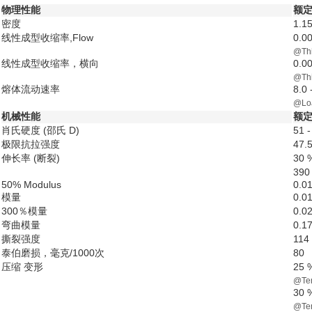
物理性能
额定
密度
1.15
线性成型收缩率,Flow
0.0
@Thi
线性成型收缩率，横向
0.0
@Thi
熔体流动速率
8.0 
@Loa
机械性能
额定
肖氏硬度 (邵氏 D)
51 -
极限抗拉强度
47.
伸长率 (断裂)
30 
390
50% Modulus
0.0
模量
0.0
300％模量
0.0
弯曲模量
0.1
撕裂强度
114
泰伯磨损，毫克/1000次
80
压缩 变形
25 
@Tem
30 
@Tem