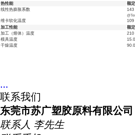
热性能
额定
线性热膨胀系数
143
@Tem
维卡软化温度
109
加工性能
额定
加工（熔体）温度
210 
模具温度
15.0
干燥温度
90.0
...
联系我们
东莞市苏广塑胶原料有限公司
联系人
李先生