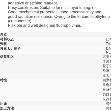
adhesive or etching reagent.
Easy coextrusion. Suitable for multilayer tubing, etc.
Good mechanical properties, good processability and
good radiation resistance. Owing to the feature of ethylene
(comonomer).
Flexible and well designed fluoropolymer.
总览
材料状态
已
Tec
资料
1
DA
搜索 UL 黄卡
N
供货地区
北美
非洲
拉丁
欧洲
亚太
特性
共聚
抗伽
良好
良好
良好
用途
管
加工方法
共