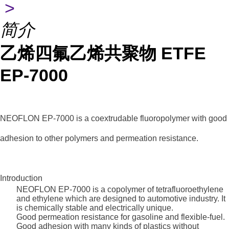
>
简介
乙烯四氟乙烯共聚物 ETFE
EP-7000
NEOFLON EP-7000 is a coextrudable fluoropolymer with good
adhesion to other polymers and permeation resistance.
Introduction
NEOFLON EP-7000 is a copolymer of tetrafluoroethylene
and ethylene which are designed to automotive industry. It
is chemically stable and electrically unique.
Good permeation resistance for gasoline and flexible-fuel.
Good adhesion with many kinds of plastics without