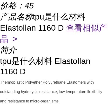
价格：
45
产品名称
tpu是什么材料
Elastollan 1160 D
查看相似产
品 >
简介
tpu是什么材料 Elastollan
1160 D
Thermoplastic Polyether Polyurethane Elastomers with
outstanding hydrolysis resistance, low temperature flexibility
and resistance to micro-organisms.