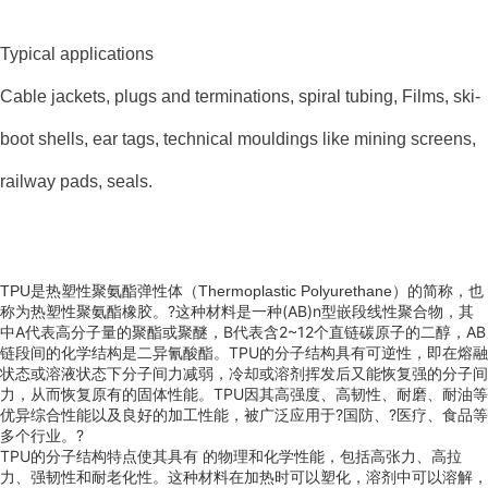
Typical applications
Cable jackets, plugs and terminations, spiral tubing, Films, ski-
boot shells, ear tags, technical mouldings like mining screens,
railway pads, seals.
TPU
是热塑性聚氨酯弹性体（Thermoplastic Polyurethane）的简称，也
?这种材料是一种(AB)n型嵌段线性聚合物，其
称为热塑性聚氨酯橡胶。
中A代表高分子量的聚酯或聚醚，B代表含2~12个直链碳原子的二醇，AB
链段间的化学结构是二异氰酸酯。TPU的分子结构具有可逆性，即在熔融
状态或溶液状态下分子间力减弱，冷却或溶剂挥发后又能恢复强的分子间
力，从而恢复原有的固体性能。TPU因其高强度、高韧性、耐磨、耐油等
优异综合性能以及良好的加工性能，被广泛应用于?国防
、?医疗
、食品等
多个行业。?
TPU的分子结构特点使其具有 的物理和化学性能，包括高张力、高拉
力、强韧性和耐老化性。这种材料在加热时可以塑化，溶剂中可以溶解，