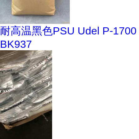
耐高温黑色PSU Udel P-1700
BK937