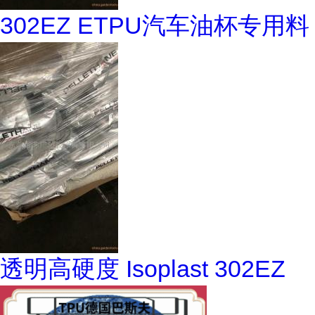
302EZ ETPU汽车油杯专用料
透明高硬度 Isoplast 302EZ