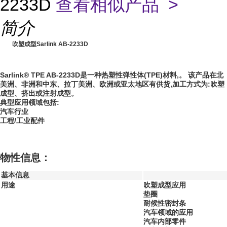
2233D
查看相似产品 >
简介
吹塑成型Sarlink AB-2233D
Sarlink® TPE AB-2233D是一种热塑性弹性体(TPE)材料,。 该产品在北
美洲、非洲和中东、拉丁美洲、欧洲或亚太地区有供货,加工方式为:吹塑
成型、挤出或注射成型。
典型应用领域包括:
汽车行业
工程/工业配件
物性信息：
基本信息
用途
吹塑成型应用
垫圈
耐候性密封条
汽车领域的应用
汽车内部零件