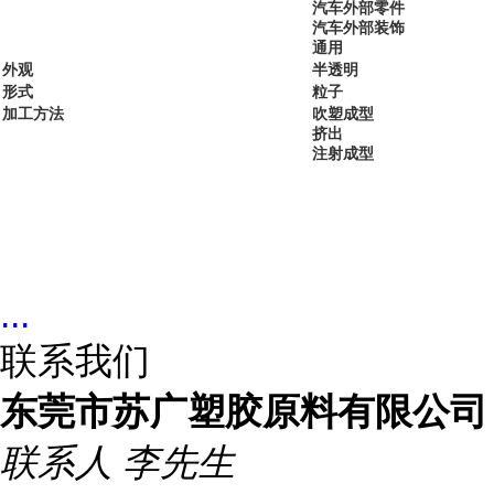
汽车外部零件
汽车外部装饰
通用
外观
半透明
形式
粒子
加工方法
吹塑成型
挤出
注射成型
...
联系我们
东莞市苏广塑胶原料有限公司
联系人
李先生