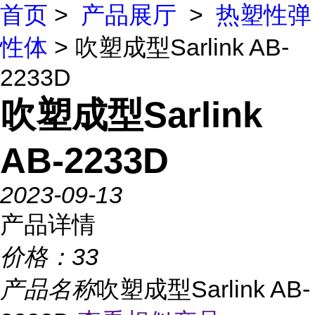
首页
>
产品展厅
>
热塑性弹
性体
> 吹塑成型Sarlink AB-
2233D
吹塑成型Sarlink
AB-2233D
2023-09-13
产品详情
价格：
33
产品名称
吹塑成型Sarlink AB-