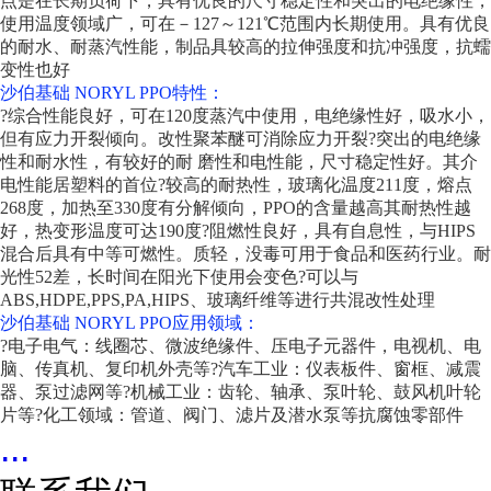
点是在长期负荷下，具有优良的尺寸稳定性和突出的电绝缘性，
使用温度领域广，可在－127～121℃范围内长期使用。具有优良
的耐水、耐蒸汽性能，制品具较高的拉伸强度和抗冲强度，抗蠕
变性也好
沙伯基础 NORYL PPO特性：
?综合性能良好，可在120度蒸汽中使用，电绝缘性好，吸水小，
但有应力开裂倾向。改性聚苯醚可消除应力开裂
?突出的电绝缘
性和耐水性，有较好的耐 磨性和电性能，尺寸稳定性好。其介
电性能居塑料的首位
?较高的耐热性，玻璃化温度211度，熔点
268度，加热至330度有分解倾向，PPO的含量越高其耐热性越
好，热变形温度可达190度
?阻燃性良好，具有自息性，与HIPS
混合后具有中等可燃性。质轻，没毒可用于食品和医药行业。耐
光性52差，长时间在阳光下使用会变色
?可以与
ABS,HDPE,PPS,PA,HIPS、玻璃纤维等进行共混改性处理
沙伯基础 NORYL PPO应用领域：
?电子电气：线圈芯、微波绝缘件、压电子元器件，电视机、电
脑、传真机、复印机外壳等
?汽车工业：仪表板件、窗框、减震
器、泵过滤网等
?机械工业：齿轮、轴承、泵叶轮、鼓风机叶轮
片等
?化工领域：管道、阀门、滤片及潜水泵等抗腐蚀零部件
...