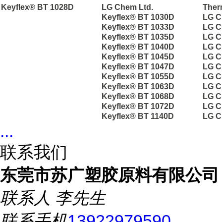
Keyflex® BT 1028D
LG Chem Ltd.
Ther
Keyflex® BT 1030D
LG C
Keyflex® BT 1033D
LG C
Keyflex® BT 1035D
LG C
Keyflex® BT 1040D
LG C
Keyflex® BT 1045D
LG C
Keyflex® BT 1047D
LG C
Keyflex® BT 1055D
LG C
Keyflex® BT 1063D
LG C
Keyflex® BT 1068D
LG C
Keyflex® BT 1072D
LG C
Keyflex® BT 1140D
LG C
...
联系我们
东莞市苏广塑胶原料有限公司
联系人
李先生
联系手机
13922979590