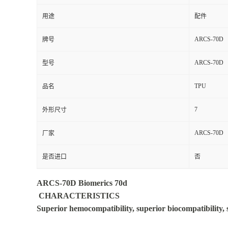
用途
配件
ARCS-70D
牌号
ARCS-70D
型号
TPU
品名
7
外形尺寸
ARCS-70D
厂家
是否进口
否
ARCS-70D Biomerics 70d
CHARACTERISTICS
Superior hemocompatibility, superior biocompatibility, 