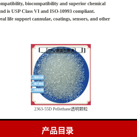
patibility, biocompatibility and superior chemical
, and is USP Class VI and ISO-10993 compliant.
l life support cannulae, coatings, sensors, and other
2363-55D Pellethane透明颗粒
产品目录