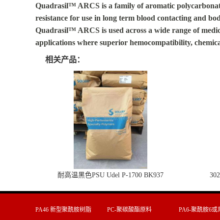
Quadrasil™ ARCS is a family of aromatic polycarbonate 
resistance for use in long term blood contacting and bo
Quadrasil™ ARCS is used across a wide range of medical 
applications where superior hemocompatibility, chemical 
相关产品：
耐高温黑色PSU Udel P-1700 BK937
30
PA46 新型聚酰胺树脂
PC-聚碳酸酯原料
PA6-聚酰胺6或