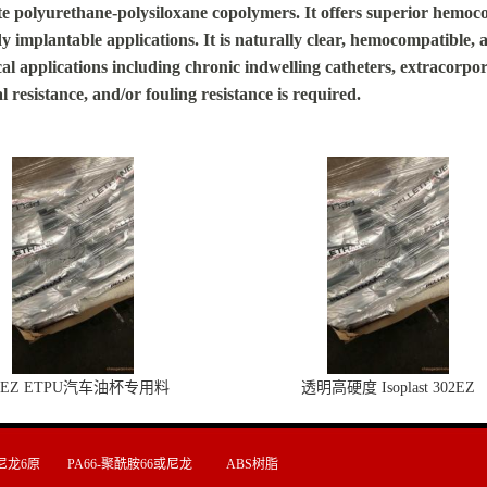
polyurethane-polysiloxane copolymers. It offers superior hemocom
dy implantable applications. It is naturally clear, hemocompatible
applications including chronic indwelling catheters, extracorporea
resistance, and/or fouling resistance is required.
2EZ ETPU汽车油杯专用料
透明高硬度 Isoplast 302EZ
尼龙6原
PA66-聚酰胺66或尼龙
ABS树脂