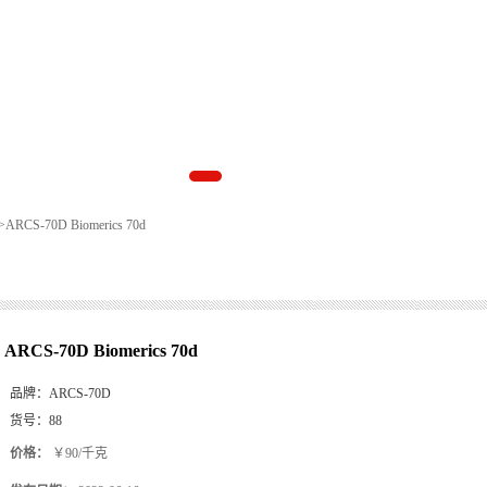
>
ARCS-70D Biomerics 70d
ARCS-70D Biomerics 70d
品牌：
ARCS-70D
货号：
88
价格：
￥90/千克