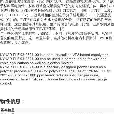
PVDF的玻璃转化温度 （T
）约为?35°C，结晶度通常为50–60%。为了赋
g
予材料压电特性，材料通常会先沿着分子链的方向被机械拉伸，再在张力
下进行极化。PVDF有多种固态相：α相（TGTG'）、β相（TTTT）以及γ
相（TTTGTTTG'）。这几种相的差别在于分子链是顺式（T）的还是反
式（G）的。PVDF在极化后会成为铁电聚合物，具有良好的压电性与热
释电性。这些性质令其可以用于生产传感器与电池，比如一些新型的热图
摄影机的传感器就用到了PVDF薄膜。 [2]
与一些其他的压电材料 ，如PZT ，不同，PVDF的d
值是负的。从物理
33
意义的角度上说，这一点意味着，当其他材料在电场中膨胀时，PVDF则
会收缩，反之亦然。
KYNAR FLEX® 2821-00 is a semi-crystalline VF2 based copolymer.
KYNAR FLEX® 2821-00 can be used in compounding for wire and
cable applications as well as injection molding.
KYNAR FLEX® 2821-00 is a specially designed powder used as a
polymer process aid (PPA) for polyolefins. The use of KYNAR FLEX®
2821-00 at 200 - 1000 ppm levels reduces extruder pressure,
improves surface finish, reduces die build up, and improves gauge
control.
物性信息：
基本信息