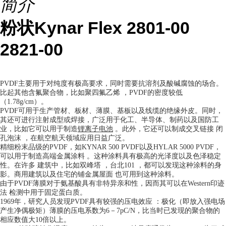
简介
粉状Kynar Flex 2801-00
2821-00
PVDF主要用于对纯度有极高要求，同时需要抗溶剂及酸碱腐蚀的场合。
比起其他含氟聚合物，比如聚四氟乙烯 ，PVDF的密度较低
（1.78g/cm）。
PVDF可用于生产管材、板材、薄膜、基板以及线缆的绝缘外皮。同时，
其还可进行注射成型或焊接，广泛用于化工、半导体、制药以及国防工
锂离子电池
业，比如它可以用于制造
。此外，它还可以制成交叉链接 闭
孔泡沫 ，在航空航天领域应用日益广泛。
精细粉末品级的PVDF，如KYNAR 500 PVDF以及HYLAR 5000 PVDF，
可以用于制造高端金属涂料 。这种涂料具有极高的光泽度以及色泽稳定
性。在许多 建筑中，比如双峰塔 ，台北101 ，都可以发现这种涂料的身
影。商用建筑以及住宅的铺金属屋面 也可用到这种涂料。
由于PVDF薄膜对于氨基酸具有非特异亲和性，因而其可以在Western印迹
法 检测中用于固定蛋白质。
1969年，研究人员发现PVDF具有较强的压电效应 ：极化（即放入强电场
产生净偶极矩）薄膜的压电系数为6－7pC/N，比当时已发现的聚合物的
相应数值大10倍以上。