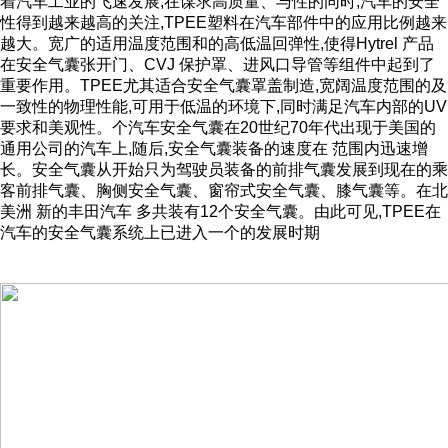
着汽车工业的飞速发展,在谋求高质量、与性的同时,汽车的安全
性得到越来越高的关注,TPEE塑料在汽车部件中的应用比例越来
越大。宽广的适用温度范围和的高低温回弹性,使得Hytrel 产品
在安全气囊张开门、CVJ 保护罩、进风口导管等组件中起到了
重要作用。TPEE尤其适合安全气囊罩盖制造,宽阔温度范围的及
一致性的物理性能,可用于低温的环境下,同时满足汽车内部的UV
要求和美观性。个汽车安全气囊在20世纪70年代出现于美国的
通用公司的汽车上,随后,安全气囊装备的速度在 范围内迅速增
长。安全气囊从开始只为驾驶员装备的前排气囊发展到现在的乘
客前排气囊、胸侧安全气囊、窗帘式安全气囊、膝气囊等。在北
美洲 新的丰田汽车 多共装有12个安全气囊。由此可见,TPEE在
汽车的安全气囊系统上已进入一个的发展时期