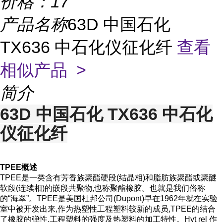
价格：
17
产品名称
63D 中国石化
TX636 中石化仪征化纤
查看
相似产品 >
简介
63D 中国石化 TX636 中石化
仪征化纤
TPEE概述
TPEE是一类含有芳香族聚酯硬段(结晶相)和脂肪族聚酯或聚醚
软段(连续相)的嵌段共聚物,也称聚酯橡胶。也就是我们俗称
的“海翠”。TPEE是美国杜邦公司(Dupont)早在1962年就在实验
室中被开发出来,作为热塑性工程塑料较新的成员,TPEE的结合
了橡胶的弹性,工程塑料的强度及热塑料的加工特性。Hyt rel 作