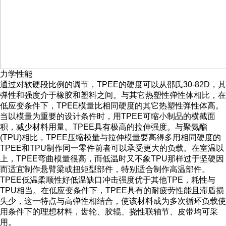
力学性能
通过对软硬段比例的调节，TPEE的硬度可以从邵氏30-82D，其
弹性和强度介于橡胶和塑料之间。与其它热塑性弹性体相比，在
低应变条件下，TPEE模量比相同硬度的其它热塑性弹性体高。
当以模量为重要的设计条件时，用TPEE可缩小制品的横截面
积，减少材料用量。TPEE具有极高的拉伸强度。与聚氨酯
(TPU)相比，TPEE压缩模量与拉伸模量要高得多用相同硬度的
TPEE和TPU制作同一零件前者可以承受更大的负载。在室温以
上，TPEE弯曲模量很高，而低温时又不象TPU那样过于坚硬因
而适宜制作悬臂梁或扭矩型部件，特别适合制作高温部件。
TPEE低温柔顺性好低温缺口冲击强度优于其他TPE，耗性与
TPU相当。在低应变条件下，TPEE具有的耐疲劳性能且滞盾损
失少，这一特点与高弹性相结合，使该材料成为多次循环负载使
用条件下的理想材料，齿轮、胶辊、挠性联轴节、皮带均可采
用。