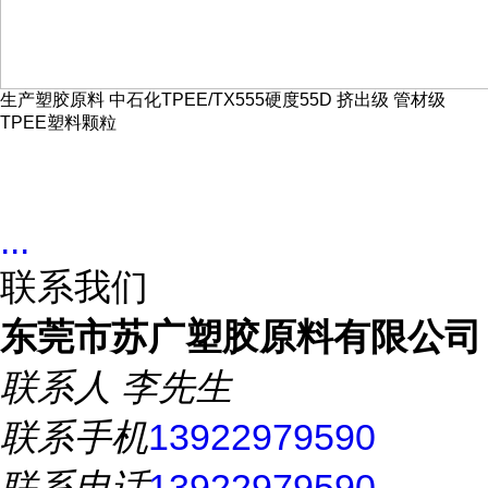
生产塑胶原料 中石化TPEE/TX555硬度55D 挤出级 管材级
TPEE塑料颗粒
...
联系我们
东莞市苏广塑胶原料有限公司
联系人
李先生
联系手机
13922979590
联系电话
13922979590