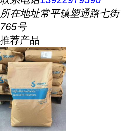
所在地址
常平镇塑通路七街
765号
推荐产品