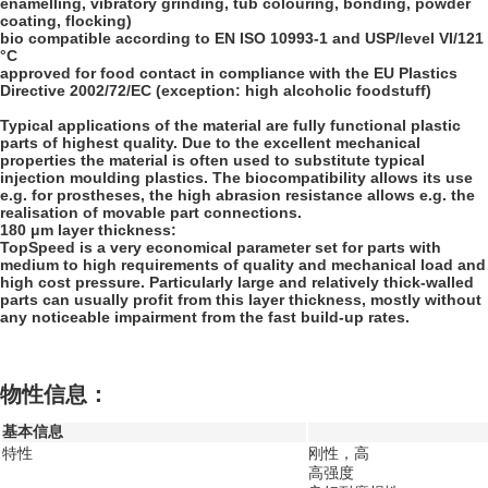
enamelling, vibratory grinding, tub colouring, bonding, powder
coating, flocking)
bio compatible according to EN ISO 10993-1 and USP/level VI/121
°C
approved for food contact in compliance with the EU Plastics
Directive 2002/72/EC (exception: high alcoholic foodstuff)
Typical applications of the material are fully functional plastic
parts of highest quality. Due to the excellent mechanical
properties the material is often used to substitute typical
injection moulding plastics. The biocompatibility allows its use
e.g. for prostheses, the high abrasion resistance allows e.g. the
realisation of movable part connections.
180 μm layer thickness:
TopSpeed is a very economical parameter set for parts with
medium to high requirements of quality and mechanical load and
high cost pressure. Particularly large and relatively thick-walled
parts can usually profit from this layer thickness, mostly without
any noticeable impairment from the fast build-up rates.
物性信息：
基本信息
特性
刚性，高
高强度