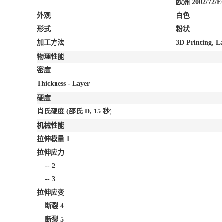
欧洲 2002/72/
外观
白色
形式
粉状
加工方法
3D Printing, L
物理性能
密度
Thickness - Layer
硬度
肖氏硬度
(邵氏 D, 15 秒)
机械性能
拉伸模量
1
拉伸应力
--
2
--
3
拉伸应变
断裂
4
断裂
5