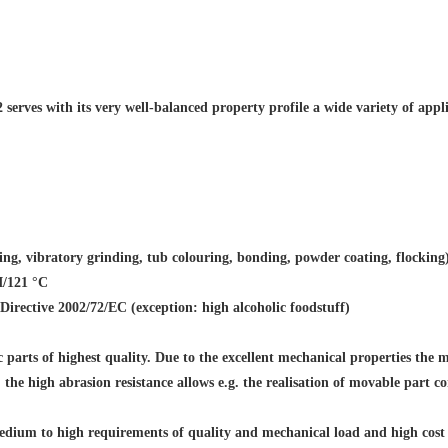
serves with its very well-balanced property profile a wide variety of app
elling, vibratory grinding, tub colouring, bonding, powder coating, flocking
I/121 °C
Directive 2002/72/EC (exception: high alcoholic foodstuff)
ic parts of highest quality. Due to the excellent mechanical properties the m
s, the high abrasion resistance allows e.g. the realisation of movable part c
dium to high requirements of quality and mechanical load and high cost pr