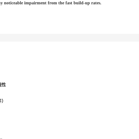
ny noticeable impairment from the fast build-up rates.
规性
件）