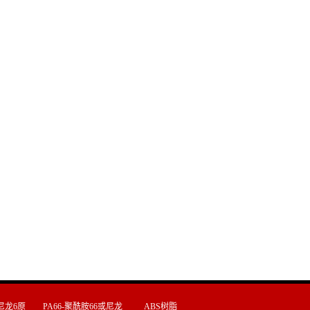
尼龙6原
PA66-聚酰胺66或尼龙
ABS树脂