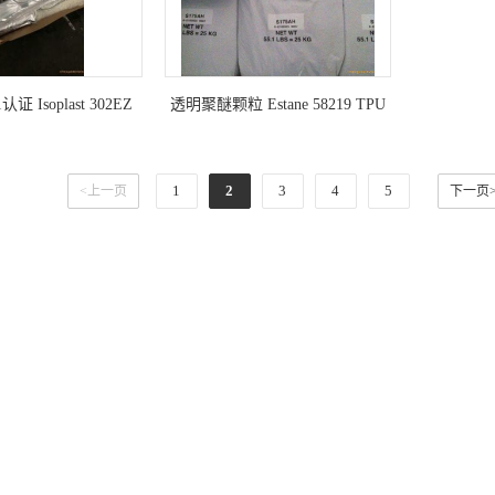
证 Isoplast 302EZ
透明聚醚颗粒 Estane 58219 TPU
1
2
3
4
5
<上一页
下一页