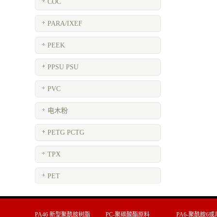
COC
PARA/IXEF
PEEK
PPSU PSU
PVC
电木粉
PETG PCTG
TPX
PET
PA46 新型聚酰胺树脂
PC-聚碳酸酯原料
PA6-聚酰胺6或