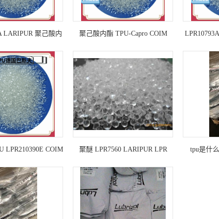
5A LARIPUR 聚己酸内
聚己酸内酯 TPU-Capro COIM
LPR10793
酯
S.p.A. LPR210285E
LPR210390E COIM
聚醚 LPR7560 LARIPUR LPR
tpu是什
S.p.A.
7560