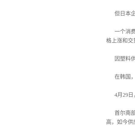
但日本
一个消
格上涨和交
因塑料
在韩国
4月29
首尔南
高，如今供