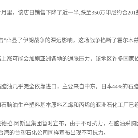
月里，该店日销售下降了近一半,跌至350万印尼约合20
冲击”凸显了伊朗战争的深远影响，这场战争掐断了霍尔木
格上涨可能会加剧亚洲各地的通胀压力，该地区许多国家
石脑油几乎完全依靠进口，主要来自中东。日本44%的石脑
用石脑油生产塑料基本原料乙烯和丙烯的亚洲石化工厂已
钱德拉-阿斯里集团暂时宣布，由于不可抗力，石脑油采购
台湾的台塑石化公司同样宣布出现不可抗力。