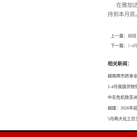
在雅加
持到本月底
上一篇：
越媒
下一篇：
1-
相关新闻：
越南两市跻身
1-4月我国货物
中东危机致亚洲
越媒：2026年
5月两大化工巨