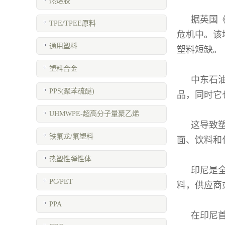
热熔胶
据英国
TPE/TPEE原料
危机中。该
通用塑料
塑料短缺。
塑料合金
中东石
PPS(聚苯硫醚)
品，同时它
UHMWPE-超高分子量聚乙烯
这导致
铁氟龙/氟塑料
面、饮料和
热塑性弹性体
印尼是
PC/PET
料，供应商
PPA
在印尼