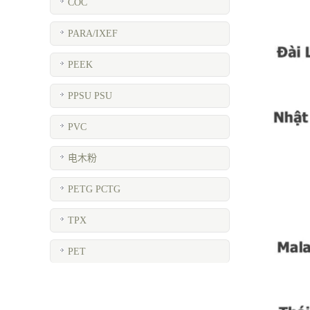
COC
PARA/IXEF
PEEK
PPSU PSU
PVC
电木粉
PETG PCTG
TPX
PET