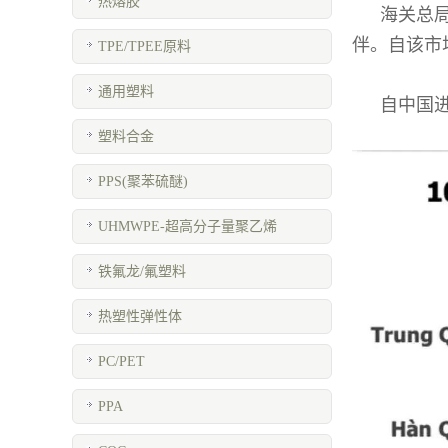
热熔胶
海关总局
伴。自该市
TPE/TPEE原料
通用塑料
自中国
塑料合金
PPS(聚苯硫醚)
UHMWPE-超高分子量聚乙烯
铁氟龙/氟塑料
热塑性弹性体
PC/PET
PPA