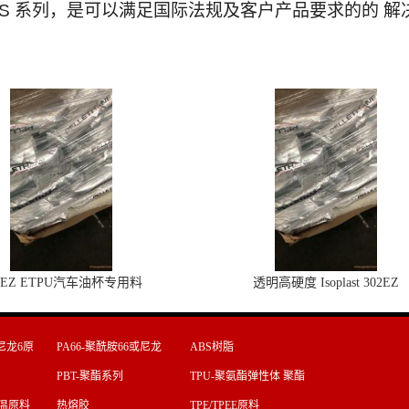
S 系列，是可以满足国际法规及客户产品要求的的 解
2EZ ETPU汽车油杯专用料
透明高硬度 Isoplast 302EZ
尼龙6原
PA66-聚酰胺66或尼龙
ABS树脂
66原料
PBT-聚酯系列
TPU-聚氨酯弹性体 聚酯
型 聚醚
T高温原料
热熔胶
TPE/TPEE原料