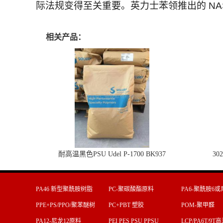
际法规变得至关重要。英力士苯领推出的 NA
相关产品：
耐高温黑色PSU Udel P-1700 BK937
30
PA46 新型聚酰胺树脂
PC-聚碳酸酯原料
PA6-聚酰胺6或
料
PPE+PS/PPO/聚苯醚树
PC+PBT 塑胶
POM-聚甲醛
脂
PA12-尼龙12原料
PEI PES PSU PPSU
LCP/PA6T/9