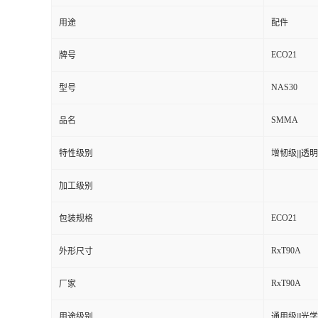
用途
配件
ECO21
牌号
NAS30
型号
SMMA
品名
特性级别
增韧级|||透明级
加工级别
ECO21
包装规格
RxT90A
外形尺寸
RxT90A
厂家
用途级别
通用级|||光学级