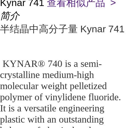
Kynar 741
查看相似产品 >
简介
半结晶中高分子量 Kynar 741
KYNAR® 740 is a semi-
crystalline medium-high
molecular weight pelletized
polymer of vinylidene fluoride.
It is a versatile engineering
plastic with an outstanding