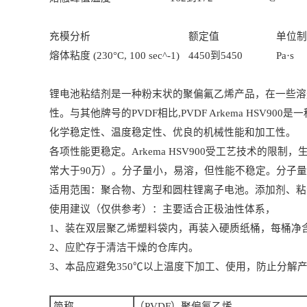
充模分析
额定值
单位制
熔体粘度
(230°C, 100 sec^-1)
4450
到
5450
Pa·s
锂电池粘结剂是一种粉末状的聚偏氟乙烯产品，在一些溶
性。与其他牌号的
PVDF
相比
,PVDF Arkema HSV900
是一
化学稳定性、温度稳定性、优良的机械性能和加工性。
各项性能更稳定。
Arkema HSV900
受工艺技术的限制，
常大于
90
万）。分子量小，易溶，但性能不稳定。分子量
适用范围：聚合物、方型和圆柱锂离子电池。添加剂、粘
使用建议（仅供参考）：主要适合正极油性体系，
1
、装在双层聚乙烯塑料袋内，再装入硬质纸桶，每桶净
2
、应贮存于清洁干燥的仓库内。
3
、本品应避免
350
℃
以上温度下加工、使用，防止分解
简称
（
PVDF
）聚偏氟乙烯