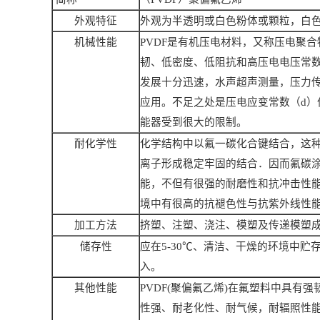
外观特征
外观为半透明或白色粉体或颗粒，白
机械性能
PVDF
是有机压电材料，又称压电聚合
韧、低密度、低阻抗和高压电电压常
发展十分迅速，水声超声测量，压力
应用。不足之处是压电应变常数（
d
）
能器受到很大的限制。
耐化学性
化学结构中以氟一碳化合键结合，这
离子形成稳定牢固的结合．因而氟碳
能，不但有很强的耐磨性和抗冲击性能
境中有很高的抗褪色性与抗紫外线性
加工方法
挤塑、注塑、浇注、模塑及传递模塑
储存性
应在
5-30
℃、清洁、干燥的环境中贮
入。
其他性能
PVDF(
聚偏氟乙烯
)
在氟塑料中具有强
性强、耐老化性、耐气候，耐辐照性