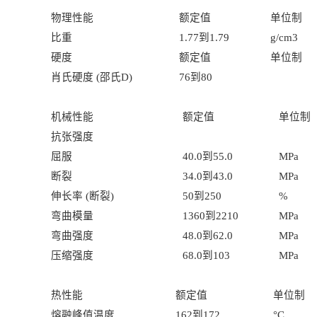
物理性能
额定值
单位制
比重
1.77
到
1.79
g/cm3
硬度
额定值
单位制
肖氏硬度
(
邵氏
D)
76
到
80
机械性能
额定值
单位制
抗张强度
屈服
40.0
到
55.0
MPa
断裂
34.0
到
43.0
MPa
伸长率
(
断裂
)
50
到
250
%
弯曲模量
1360
到
2210
MPa
弯曲强度
48.0
到
62.0
MPa
压缩强度
68.0
到
103
MPa
热性能
额定值
单位制
熔融峰值温度
162
到
172
°C