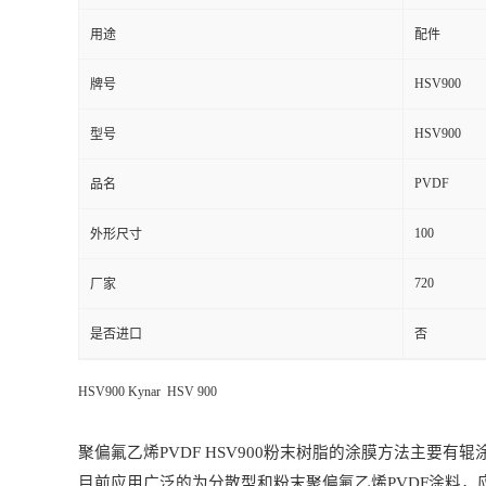
用途
配件
HSV900
牌号
HSV900
型号
PVDF
品名
100
外形尺寸
720
厂家
是否进口
否
HSV900 Kynar HSV 900
聚偏氟乙烯
PVDF HSV900
粉末树脂的涂膜方法主要有辊
目前应用广泛的为分散型和粉末聚偏氟乙烯
PVDF
涂料，