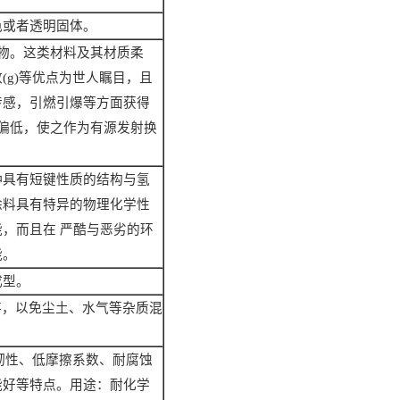
色或者透明固体。
物。这类材料及其材质柔
数
(g)
等优点为世人瞩目，且
传感，引燃引爆等方面获得
偏低，使之作为有源发射换
种具有短键性质的结构与氢
涂料具有特异的物理化学性
，而且在 严酷与恶劣的环
能。
成型。
存，以免尘土、水气等杂质混
韧性、低摩擦系数、耐腐蚀
能好等特点。用途：耐化学