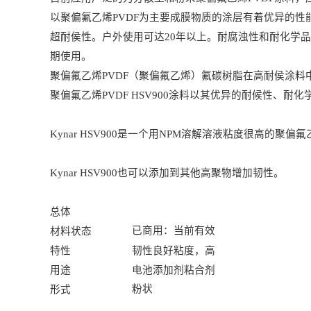
以聚偏氟乙烯
PVDF
为主要成膜物质的涂层有着优异的性
超耐侯性。户外使用可达
20
年以上。耐腐浊性和耐化学品
期使用。
聚偏氟乙烯
PVDF
（聚偏氟乙烯）氟碳树脂在高耐侯涂料
聚偏氟乙烯
PVDF HSV900
涂料以其优异的耐候性、耐化
Kynar HSV900
是一个用
NPM
溶解溶液粘度很高的聚偏氟
Kynar HSV900
也可以添加到其他高聚物增加韧性。
总体
已商用：当前有效
材料状态
特性
韧性良好粘度，高
用途
电池添加剂粘合剂
粉状
形式