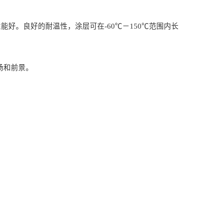
性能好。良好的耐温性，涂层可在
-60
℃
－
150℃
范围内长
场和前景。