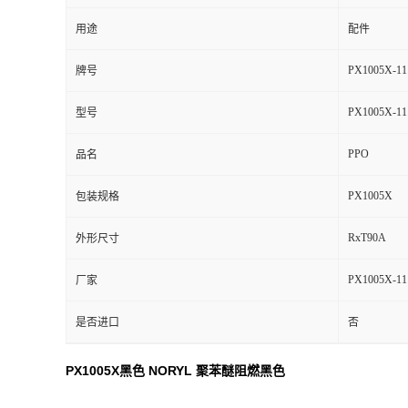
用途
配件
PX1005X-11
牌号
PX1005X-11
型号
PPO
品名
PX1005X
包装规格
RxT90A
外形尺寸
PX1005X-11
厂家
是否进口
否
PX1005X黑色 NORYL 聚苯醚阻燃黑色