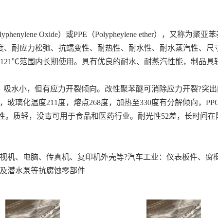
henylene Oxide）或PPE（Polypheylene ether
度、耐应力松弛、抗蠕变性、耐热性、耐水性、耐水蒸汽性、尺
～121℃范围内长期使用。具有优良的耐水、耐蒸汽性能，制品
好，吸水小，但有应力开裂倾向。改性聚苯醚可消除应力开裂
?突
，玻璃化温度211度，熔点268度，加热至330度有分解倾向，P
燃性。质轻，没毒可用于食品和医药行业。耐光性52差，长时间
电视机、电脑、传真机、复印机外壳等
?汽车工业：仪表板件、窗
片及潜水泵等抗腐蚀零部件