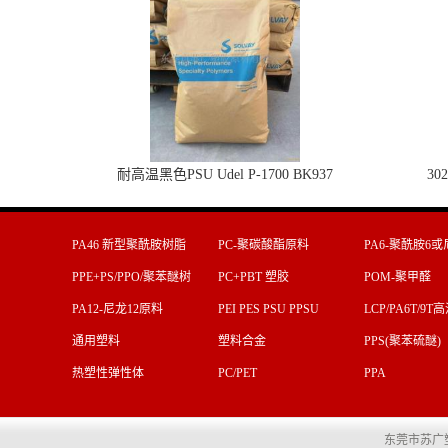
耐高温黑色PSU Udel P-1700 BK937
30
PA46 新型聚酰胺树脂
PC-聚碳酸酯原料
PA6-聚酰胺6或
料
PPE+PS/PPO/聚苯醚树
PC+PBT 塑胶
POM-聚甲醛
脂
PA12-尼龙12原料
PEI PES PSU PPSU
LCP/PA6T/9
通用塑料
塑料合金
PPS(聚苯硫醚)
热塑性弹性体
PC/PET
PPA
东莞市苏广