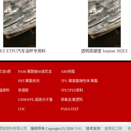
2EZ ETPU汽车油杯专用料
透明高硬度 Isoplast 302EZ
尼龙6原
PA66-聚酰胺66或尼龙
ABS树脂
66原料
PBT-聚酯系列
TPU-聚氨酯弹性体 聚酯
型 聚醚
T高温原料
热熔胶
TPE/TPEE原料
UHMWPE-超高分子量
铁氟龙/氟塑料
聚乙烯
COC
PARA/IXEF
塑胶原料有限公司
版权所有 Copyright (©) 2026
XML
技术支持：
盖德化工网
食