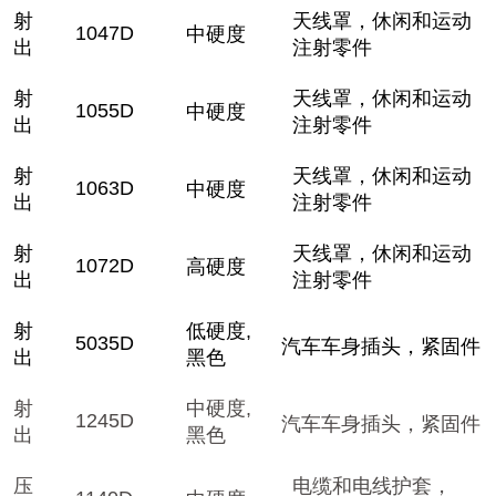
射
天线罩，休闲和运动
1047D
中硬度
出
注射零件
射
天线罩，休闲和运动
1055D
中硬度
出
注射零件
射
天线罩，休闲和运动
1063D
中硬度
出
注射零件
射
天线罩，休闲和运动
1072D
高硬度
出
注射零件
射
低硬度,
5035D
汽车车身插头，紧固件
出
黑色
射
中硬度,
1245D
汽车车身插头，紧固件
出
黑色
压
电缆和电线护套，