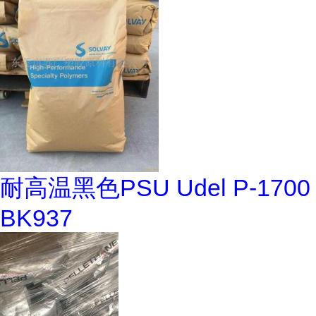
耐高温黑色PSU Udel P-1700
BK937