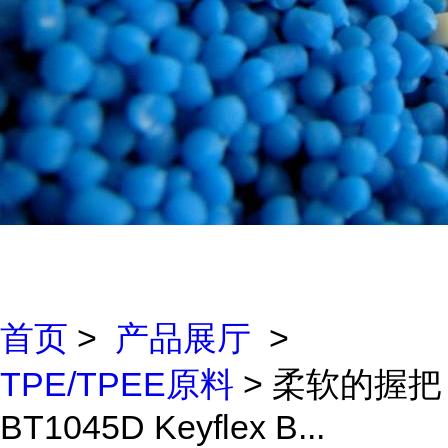
首页
>
产品展厅
>
TPE/TPEE原料
> 柔软的握把
BT1045D Keyflex B...