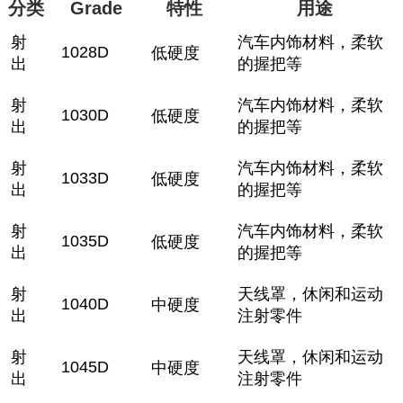
分类
Grade
特性
用途
射
汽车内饰材料，柔软
1028D
低硬度
出
的握把等
射
汽车内饰材料，柔软
1030D
低硬度
出
的握把等
射
汽车内饰材料，柔软
1033D
低硬度
出
的握把等
射
汽车内饰材料，柔软
1035D
低硬度
出
的握把等
射
天线罩，休闲和运动
1040D
中硬度
出
注射零件
射
天线罩，休闲和运动
1045D
中硬度
出
注射零件