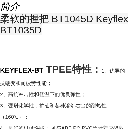
简介
柔软的握把 BT1045D Keyflex
BT1035D
TPEE特性：
KEYFLEX-BT
1、优异的
抗蠕变和耐疲劳性能；
2、高抗冲击性和低温下的优良弹性；
3、
强耐化学性，抗油和各种溶剂杰出的耐热性
（160℃）；
4、良好的机械性能； 可与ABS,PC,PVC等附着成型良