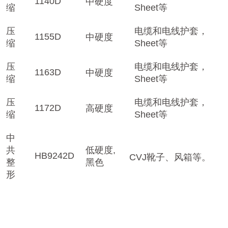
1140D
中硬度
缩
Sheet等
压
电缆和电线护套，
1155D
中硬度
缩
Sheet等
压
电缆和电线护套，
1163D
中硬度
缩
Sheet等
压
电缆和电线护套，
1172D
高硬度
缩
Sheet等
中
共
低硬度,
HB9242D
CVJ靴子、风箱等。
整
黑色
形